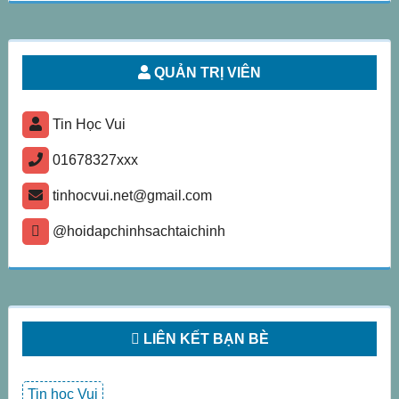
QUẢN TRỊ VIÊN
Tin Học Vui
01678327xxx
tinhocvui.net@gmail.com
@hoidapchinhsachtaichinh
LIÊN KẾT BẠN BÈ
Tin học Vui