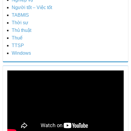
Người tốt – Việc tốt
TABMIS
Thời sự
Thủ thuật
Thuế
TTSP
Windows