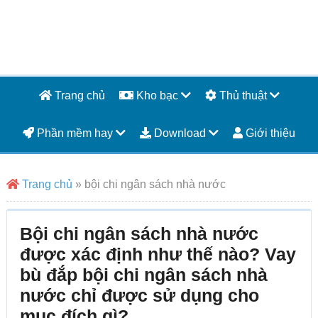
Skip
Skip
Skip
Skip
to
to
to
to
main
secondary
primary
footer
content
menu
sidebar
Trang chủ
Kho bạc
Thủ thuật
Phần mềm hay
Download
Giới thiệu
Trang chủ
»
bội chi ngân sách nhà nước
Bội chi ngân sách nhà nước
được xác định như thế nào? Vay
bù đắp bội chi ngân sách nhà
nước chỉ được sử dụng cho
mục đích gì?