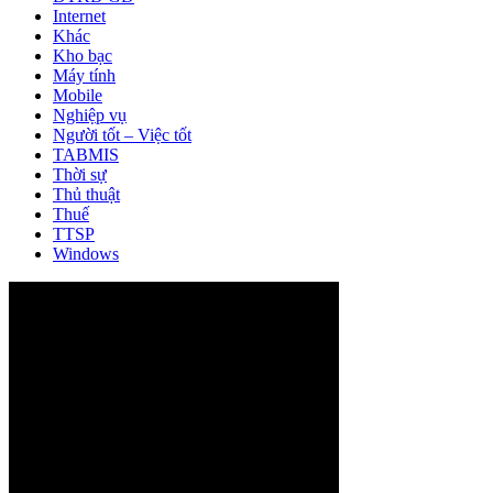
Internet
Khác
Kho bạc
Máy tính
Mobile
Nghiệp vụ
Người tốt – Việc tốt
TABMIS
Thời sự
Thủ thuật
Thuế
TTSP
Windows