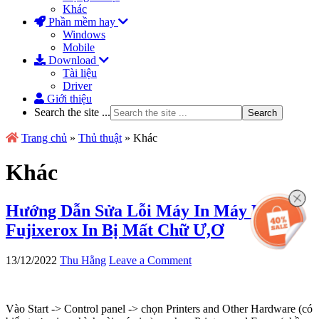
Khác
Phần mềm hay
Windows
Mobile
Download
Tài liệu
Driver
Giới thiệu
Search the site ...
Trang chủ
»
Thủ thuật
»
Khác
Khác
Hướng Dẫn Sửa Lỗi Máy In Máy Photo
Fujixerox In Bị Mất Chữ Ư,Ơ
13/12/2022
Thu Hằng
Leave a Comment
Vào Start -> Control panel -> chọn Printers and Other Hardware (có