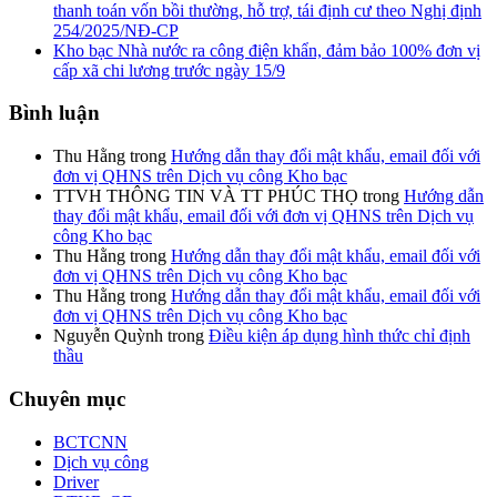
thanh toán vốn bồi thường, hỗ trợ, tái định cư theo Nghị định
254/2025/NĐ-CP
Kho bạc Nhà nước ra công điện khẩn, đảm bảo 100% đơn vị
cấp xã chi lương trước ngày 15/9
Bình luận
Thu Hằng
trong
Hướng dẫn thay đổi mật khẩu, email đối với
đơn vị QHNS trên Dịch vụ công Kho bạc
TTVH THÔNG TIN VÀ TT PHÚC THỌ
trong
Hướng dẫn
thay đổi mật khẩu, email đối với đơn vị QHNS trên Dịch vụ
công Kho bạc
Thu Hằng
trong
Hướng dẫn thay đổi mật khẩu, email đối với
đơn vị QHNS trên Dịch vụ công Kho bạc
Thu Hằng
trong
Hướng dẫn thay đổi mật khẩu, email đối với
đơn vị QHNS trên Dịch vụ công Kho bạc
Nguyễn Quỳnh
trong
Điều kiện áp dụng hình thức chỉ định
thầu
Chuyên mục
BCTCNN
Dịch vụ công
Driver