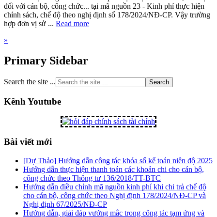
đối với cán bộ, công chức... tại mã nguồn 23 - Kinh phí thực hiện
chính sách, chế độ theo nghị định số 178/2024/NĐ-CP. Vậy trường
hợp đơn vị sử ...
Read more
»
Primary Sidebar
Search the site ...
Kênh Youtube
Bài viết mới
[Dự Thảo] Hướng dẫn công tác khóa sổ kế toán niên độ 2025
Hướng dẫn thực hiện thanh toán các khoản chi cho cán bộ,
công chức theo Thông tư 136/2018/TT-BTC
Hướng dẫn điều chỉnh mã nguồn kinh phí khi chi trả chế độ
cho cán bộ, công chức theo Nghị định 178/2024/NĐ-CP và
Nghị định 67/2025/NĐ-CP
Hướng dẫn, giải đáp vướng mắc trong công tác tạm ứng và