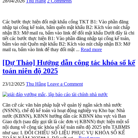
28/04/2026
Thu Hằng
2 Comments
Các bước thực hiện đổi mật khẩu cổng TKT B1: Vào phần đăng
nhập tại cổng kế toán, bấm quên mật khẩu B2: Kích vào nút chấp
nhận B3: Mở mail ra, bấm vào link để đổi mật khẩu Dưới đây là chi
tiết các bước thực hiện B1: Vào phần đăng nhập tại cổng kế toán,
bấm vào nút Quên mật khẩu B2: Kích vào nút chấp nhận B3: Mở
mail ra, bấm vào link để thay đổi mật ...
Read more
[Dự Thảo] Hướng dẫn công tác khóa sổ kế
toán niên độ 2025
23/12/2025
Thu Hằng
Leave a Comment
Căn cứ các văn bản pháp luật về quản lý ngân sách nhà nước
(NSNN), chế độ kế toán và hoạt động nghiệp vụ Kho bạc Nhà
nước (KBNN), KBNN hướng dẫn các KBNN khu vực và Ban
Giao dịch (sau đây gọi tắt là các đơn vị KBNN) thực hiện một số
nội dung về công tác khóa sổ kế toán niên độ 2025 trên TABMIS
như sau: I. ĐỐI CHIẾU SỐ LIỆU PHỤC VỤ KHÓA SỔ KẾ