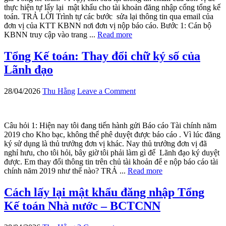
thực hiện tự lấy lại mật khẩu cho tài khoản đăng nhập cổng tổng kế
toán. TRẢ LỜI Trình tự các bước sửa lại thông tin qua email của
đơn vị của KTT KBNN nơi đơn vị nộp báo cáo. Bước 1: Cán bộ
KBNN truy cập vào trang ...
Read more
Tổng Kế toán: Thay đổi chữ ký số của
Lãnh đạo
28/04/2026
Thu Hằng
Leave a Comment
Câu hỏi 1: Hiện nay tôi đang tiến hành gửi Báo cáo Tài chính năm
2019 cho Kho bạc, không thể phê duyệt được báo cáo . Vì lúc đăng
ký sử dụng là thủ trưởng đơn vị khác. Nay thủ trưởng đơn vị đã
nghỉ hưu, cho tôi hỏi, bây giờ tôi phải làm gì để Lãnh đạo ký duyệt
được. Em thay đổi thông tin trên chủ tài khoản để e nộp báo cáo tài
chính năm 2019 như thế nào? TRẢ ...
Read more
Cách lấy lại mật khẩu đăng nhập Tổng
Kế toán Nhà nước – BCTCNN