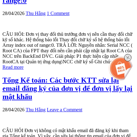
range:0
28/04/2026
Thu Hằng
1 Comment
CÂU HỎI: Đơn vị thay đổi thủ trưởng đơn vị nên cần thay đổi chữ
kỹ số khác. Hệ thống báo lỗi Thay đổi chữ ký số hệ thống báo lỗi
Array index out of range:0. TRẢ LỜI: Nguyên nhân: Serial NCC (
Root CA) của FPT thay đổi nên cần phải cập nhật lại Root CA của
NCC trên BackEnd DVC. Giải pháp: P1 thực hiện cập nhật
RootCA tại Quản trị ứng dụng\NCC chữ ký số Ghi chú: Lấy ...
Read more
Tổng Kế toán: Các bước KTT sửa lại
email đăng ký của đơn vị để đơn vị lấy lại
mật khẩu
28/04/2026
Thu Hằng
Leave a Comment
CÂU HỎI Đơn vị không có mật khẩu email đã đăng ký khi tham
gia Tổng kế toán. Vì vậy, cần sửa lại thông tin email của đơn vị để