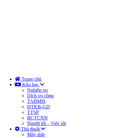
Trang chủ
Kho bạc
Nghiệp vụ
Dịch vụ công
TABMIS
ĐTKB-GD
TTSP
BCTCNN
Người tốt – Việc tốt
Thủ thuật
Máy tính