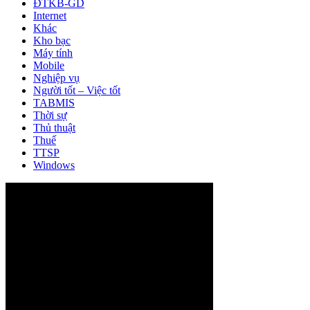
ĐTKB-GD
Internet
Khác
Kho bạc
Máy tính
Mobile
Nghiệp vụ
Người tốt – Việc tốt
TABMIS
Thời sự
Thủ thuật
Thuế
TTSP
Windows