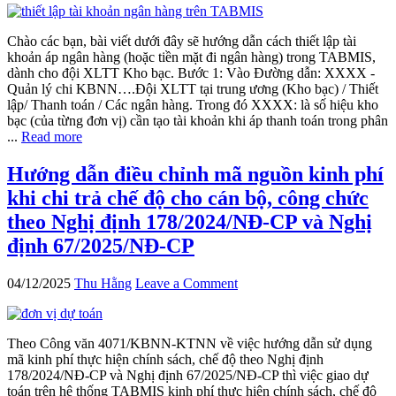
Chào các bạn, bài viết dưới đây sẽ hướng dẫn cách thiết lập tài
khoản áp ngân hàng (hoặc tiền mặt đi ngân hàng) trong TABMIS,
dành cho đội XLTT Kho bạc. Bước 1: Vào Đường dẫn: XXXX -
Quản lý chi KBNN….Đội XLTT tại trung ương (Kho bạc) / Thiết
lập/ Thanh toán / Các ngân hàng. Trong đó XXXX: là số hiệu kho
bạc (của từng đơn vị) cần tạo tài khoản khi áp thanh toán trong phân
...
Read more
Hướng dẫn điều chỉnh mã nguồn kinh phí
khi chi trả chế độ cho cán bộ, công chức
theo Nghị định 178/2024/NĐ-CP và Nghị
định 67/2025/NĐ-CP
04/12/2025
Thu Hằng
Leave a Comment
Theo Công văn 4071/KBNN-KTNN về việc hướng dẫn sử dụng
mã kinh phí thực hiện chính sách, chế độ theo Nghị định
178/2024/NĐ-CP và Nghị định 67/2025/NĐ-CP thì việc giao dự
toán trên hệ thống TABMIS kinh phí thực hiện chính sách, chế độ