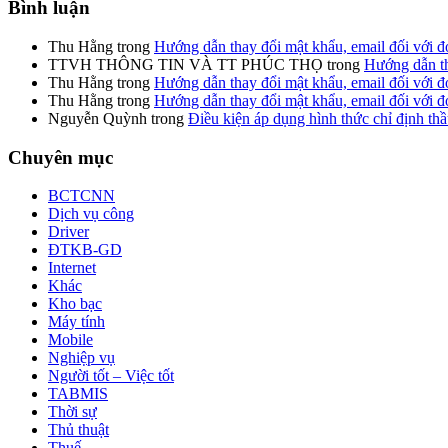
Bình luận
Thu Hằng
trong
Hướng dẫn thay đổi mật khẩu, email đối với
TTVH THÔNG TIN VÀ TT PHÚC THỌ
trong
Hướng dẫn th
Thu Hằng
trong
Hướng dẫn thay đổi mật khẩu, email đối với
Thu Hằng
trong
Hướng dẫn thay đổi mật khẩu, email đối với
Nguyễn Quỳnh
trong
Điều kiện áp dụng hình thức chỉ định th
Chuyên mục
BCTCNN
Dịch vụ công
Driver
ĐTKB-GD
Internet
Khác
Kho bạc
Máy tính
Mobile
Nghiệp vụ
Người tốt – Việc tốt
TABMIS
Thời sự
Thủ thuật
Thuế