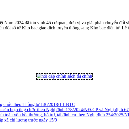
iệt Nam 2024 đã tôn vinh 45 cơ quan, đơn vị và giải pháp chuyển đổi 
đổi số từ Kho bạc giao dịch truyền thống sang Kho bạc điện tử. Lễ t
ông chức theo Thông tư 136/2018/TT-BTC
cho cán bộ, công chức theo Nghị định 178/2024/NĐ-CP và Nghị định 
nh toán vốn bồi thường, hỗ trợ, tái định cư theo Nghị định 254/2025/
p xã chi lương trước ngày 15/9