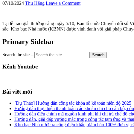
07/10/2024
Thu Hằng
Leave a Comment
Tại lễ trao giải thưởng sáng ngày 5/10, Ban tổ chức Chuyển đổi số V
sắc, Kho bạc Nhà nước (KBNN) được vinh danh với giải pháp Chuyển 
Primary Sidebar
Search the site ...
Kênh Youtube
Bài viết mới
[Dự Thảo] Hướng dẫn công tác khóa sổ kế toán niên độ 2025
Hướng dẫn thực hiện thanh toán các khoản chi cho cán bộ, c
Hướng dẫn điều chỉnh mã nguồn kinh phí khi chi trả chế độ 
Hướng dẫn, giải đáp vướng mắc trong công tác tạm ứng và tha
Kho bạc Nhà nước ra công điện khẩn, đảm bảo 100% đơn vị cấ