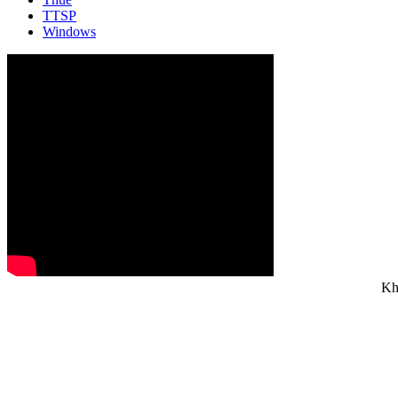
TTSP
Windows
Kh