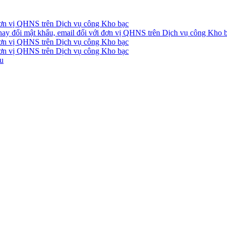
 đơn vị QHNS trên Dịch vụ công Kho bạc
ay đổi mật khẩu, email đối với đơn vị QHNS trên Dịch vụ công Kho 
 đơn vị QHNS trên Dịch vụ công Kho bạc
 đơn vị QHNS trên Dịch vụ công Kho bạc
ầu