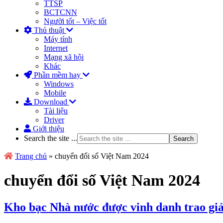
TTSP
BCTCNN
Người tốt – Việc tốt
Thủ thuật
Máy tính
Internet
Mạng xã hội
Khác
Phần mềm hay
Windows
Mobile
Download
Tài liệu
Driver
Giới thiệu
Search the site ...
Trang chủ
»
chuyển đổi số Việt Nam 2024
chuyển đổi số Việt Nam 2024
Kho bạc Nhà nước được vinh danh trao giả