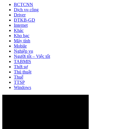
BCTCNN
Dịch vụ công
Driver
ĐTKB-GD
Internet
Khác
Kho bạc
Máy tính
Mobile
Nghiệp vụ
Người tốt – Việc tốt
TABMIS
Thời sự
Thủ thuật
Thuế
TTSP
Windows