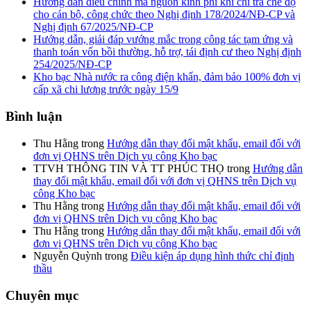
Hướng dẫn điều chỉnh mã nguồn kinh phí khi chi trả chế độ
cho cán bộ, công chức theo Nghị định 178/2024/NĐ-CP và
Nghị định 67/2025/NĐ-CP
Hướng dẫn, giải đáp vướng mắc trong công tác tạm ứng và
thanh toán vốn bồi thường, hỗ trợ, tái định cư theo Nghị định
254/2025/NĐ-CP
Kho bạc Nhà nước ra công điện khẩn, đảm bảo 100% đơn vị
cấp xã chi lương trước ngày 15/9
Bình luận
Thu Hằng
trong
Hướng dẫn thay đổi mật khẩu, email đối với
đơn vị QHNS trên Dịch vụ công Kho bạc
TTVH THÔNG TIN VÀ TT PHÚC THỌ
trong
Hướng dẫn
thay đổi mật khẩu, email đối với đơn vị QHNS trên Dịch vụ
công Kho bạc
Thu Hằng
trong
Hướng dẫn thay đổi mật khẩu, email đối với
đơn vị QHNS trên Dịch vụ công Kho bạc
Thu Hằng
trong
Hướng dẫn thay đổi mật khẩu, email đối với
đơn vị QHNS trên Dịch vụ công Kho bạc
Nguyễn Quỳnh
trong
Điều kiện áp dụng hình thức chỉ định
thầu
Chuyên mục