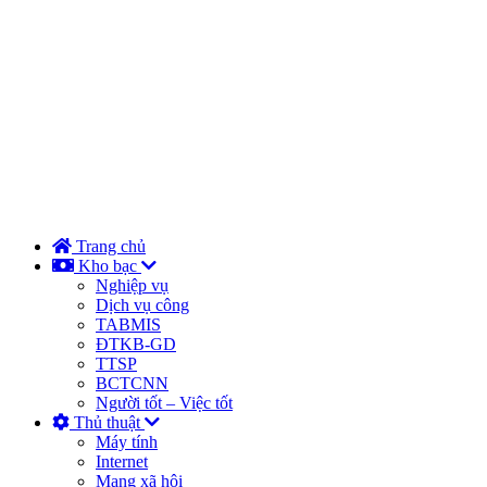
Trang chủ
Kho bạc
Nghiệp vụ
Dịch vụ công
TABMIS
ĐTKB-GD
TTSP
BCTCNN
Người tốt – Việc tốt
Thủ thuật
Máy tính
Internet
Mạng xã hội