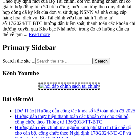
Theo quy định mới của Bộ Tài chính, đối với những khoản chi có
giá trị hợp đồng trên 50 triệu đồng, mức tạm ứng theo quy định tại
hợp đồng đã ký kết của đơn vị sử dụng NSNN và nhà cung cấp
hàng hóa, dịch vụ. Bộ Tài chính vừa ban hành Thông tư
số 17/2024/TT-BTC hướng dẫn kiểm soát, thanh toán các khoản chi
thường xuyên qua Kho bạc Nhà nước, trong đó có hướng dẫn cụ
thể về tạm ...
Read more
Primary Sidebar
Search the site ...
Kênh Youtube
Bài viết mới
[Dự Thảo] Hướng dẫn công tác khóa sổ kế toán niên độ 2025
Hướng dẫn thực hiện thanh toán các khoản chi cho cán bộ,
công chức theo Thông tư 136/2018/TT-BTC
Hướng dẫn điều chỉnh mã nguồn kinh phí khi chi trả chế độ
cho cán bộ, công chức theo Nghị định 178/2024/NĐ-CP và