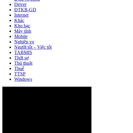
Driver
ĐTKB-GD
Internet
Khác
Kho bạc
Máy tính
Mobile
Nghiệp vụ
Người tốt – Việc tốt
TABMIS
Thời sự
Thủ thuật
Thuế
TTSP
Windows