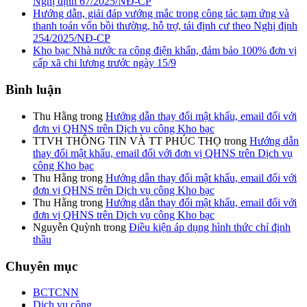
Nghị định 67/2025/NĐ-CP
Hướng dẫn, giải đáp vướng mắc trong công tác tạm ứng và
thanh toán vốn bồi thường, hỗ trợ, tái định cư theo Nghị định
254/2025/NĐ-CP
Kho bạc Nhà nước ra công điện khẩn, đảm bảo 100% đơn vị
cấp xã chi lương trước ngày 15/9
Bình luận
Thu Hằng
trong
Hướng dẫn thay đổi mật khẩu, email đối với
đơn vị QHNS trên Dịch vụ công Kho bạc
TTVH THÔNG TIN VÀ TT PHÚC THỌ
trong
Hướng dẫn
thay đổi mật khẩu, email đối với đơn vị QHNS trên Dịch vụ
công Kho bạc
Thu Hằng
trong
Hướng dẫn thay đổi mật khẩu, email đối với
đơn vị QHNS trên Dịch vụ công Kho bạc
Thu Hằng
trong
Hướng dẫn thay đổi mật khẩu, email đối với
đơn vị QHNS trên Dịch vụ công Kho bạc
Nguyễn Quỳnh
trong
Điều kiện áp dụng hình thức chỉ định
thầu
Chuyên mục
BCTCNN
Dịch vụ công