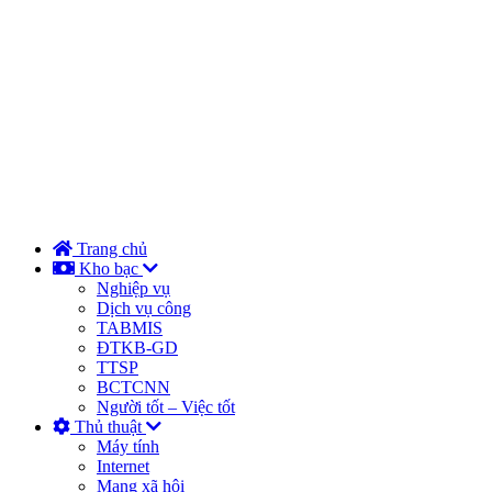
Trang chủ
Kho bạc
Nghiệp vụ
Dịch vụ công
TABMIS
ĐTKB-GD
TTSP
BCTCNN
Người tốt – Việc tốt
Thủ thuật
Máy tính
Internet
Mạng xã hội