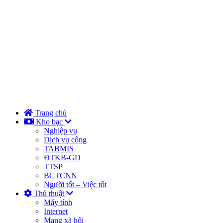
Trang chủ
Kho bạc
Nghiệp vụ
Dịch vụ công
TABMIS
ĐTKB-GD
TTSP
BCTCNN
Người tốt – Việc tốt
Thủ thuật
Máy tính
Internet
Mạng xã hội