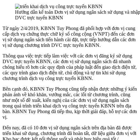
Hướng dẫn kế toán Đơn vị sử dụng ngân sách sử dụng và nhập 
DVC trực tuyến KBNN
Từ ngày 2/4/2019, KBNN Tuy Phong đã phối hợp với đơn vị cung
cấp dịch vụ chứng thực chữ ký số công cộng (VNPT) đến các đơn
vị sử dụng ngân sách tiến hành cài đặt, trực tiếp hướng dẫn các đơn
vị sử dụng chương trình DVC trực tuyến KBNN.
Thông qua việc trực tiếp làm việc với các đơn vị đăng ký sử dụng
DVC trực tuyến KBNN, các đơn vị sử dụng ngân sách đã nhanh
chóng hiểu rõ hơn các quy định của pháp luật đến giao dịch điện tử,
các quy trình giao dịch điện tử, chủ động và tự tin khi sử dụng
chương trình dịch vụ công trực tuyến KBNN.
Bên cạnh đó, KBNN Tuy Phong cũng tiếp nhận được những ý kiến
phản ánh về khó khăn, vướng mắc, các lỗi từ chương trình, cũng
như một số đề xuất, kiến nghị của các đơn vị sử dụng ngân sách
trong quá trình triển khai dịch vụ công trực tuyến KBNN trên địa
bàn. KBNN Tuy Phong đã tiếp thu, kịp thời giải đáp, hỗ trợ các đơn
vị.
Đến nay, đã có 10 đơn vị sử dụng ngân sách trên địa bàn đã được
triển khai sử dụng, chương trình đã hoàn tất, dữ liệu giữa đơn vị với
Kho bạc được kết nối thông suốt và phát huy hiệu quả tốt./.