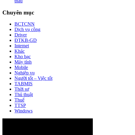
thầu
Chuyên mục
BCTCNN
Dịch vụ công
Driver
ĐTKB-GD
Internet
Khác
Kho bạc
Máy tính
Mobile
Nghiệp vụ
Người tốt – Việc tốt
TABMIS
Thời sự
Thủ thuật
Thuế
TTSP
Windows