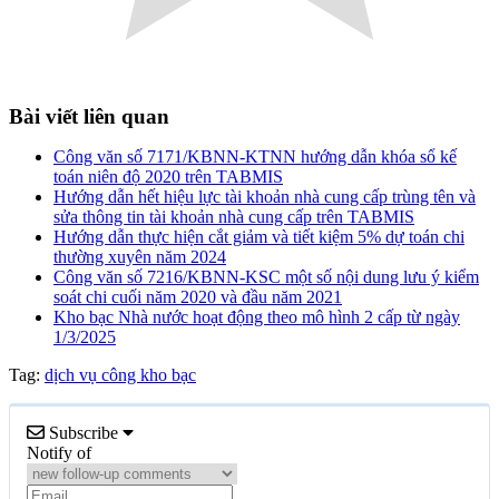
Bài viết liên quan
Công văn số 7171/KBNN-KTNN hướng dẫn khóa sổ kế
toán niên độ 2020 trên TABMIS
Hướng dẫn hết hiệu lực tài khoản nhà cung cấp trùng tên và
sửa thông tin tài khoản nhà cung cấp trên TABMIS
Hướng dẫn thực hiện cắt giảm và tiết kiệm 5% dự toán chi
thường xuyên năm 2024
Công văn số 7216/KBNN-KSC một số nội dung lưu ý kiểm
soát chi cuối năm 2020 và đầu năm 2021
Kho bạc Nhà nước hoạt động theo mô hình 2 cấp từ ngày
1/3/2025
Tag:
dịch vụ công kho bạc
Subscribe
Notify of