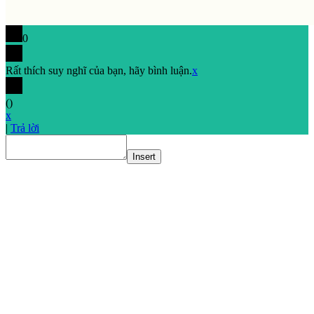
0
Rất thích suy nghĩ của bạn, hãy bình luận.
x
(
)
x
|
Trả lời
Insert