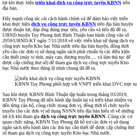
lợi khi thực hiện
triển khai dịch vụ công trực tuyến KBNN
trên
địa bàn.
Đẩy mạnh công tác cải cách hành chính và để đảm bảo việc triển
khai thực hiện
dịch vụ công trực tuyến KBNN
trên địa bàn huyện
được thuận lợi, đáp ứng đúng mục tiêu, yêu cầu và tiến độ đề ra,
UBND huyện Tuy Phong tỉnh Bình Thuận ban hành công văn số
2959/UBND-KT ngày 7/11/2018 về việc triển khai sử dụng dịch vụ
công trực tuyến Kho bạc Nhà nước trên địa bàn huyện, đồng thời
yêu cầu các đơn vị sử dụng ngân sách phải chuẩn bị các điều kiện
cần thiết (máy vi tính, máy can, đượng truyền…. và làm thủ tục để
được cấp chứng thư số) để tham gia dịch vụ công trực tuyến Kho
bạc Nhà nước theo đúng lộ trình chung đã đề ra.
KBNN Tuy Phong phối hợp với VNPT triển khai DVC trực tu
Sau khi được KBNN Bình Thuận tập huấn trong tháng 03/2019,
KBNN Tuy Phong đã tiến hành tập huấn lại và triển khai nhiệm vụ
đến từng cán bộ, công chức trong đơn vị, đồng thời tổ chức tuyên
truyền cho các đơn vị sử dụng NSNN trên địa bàn hiểu rõ về những
lợi ích khi tham gia
dịch vụ công trực tuyến KBNN
. Cùng các cơ
quan chức năng, KBNN Tuy Phong đã hỗ trợ các đơn vị sử dụng
ngân sách tiến hành làm các thủ tục cần thiết để được cấp chứng thư
số tham gia dịch vụ công trực tuyến Kho bạc Nhà nước.