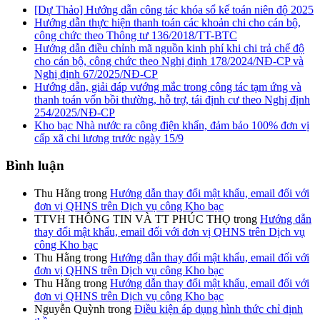
[Dự Thảo] Hướng dẫn công tác khóa sổ kế toán niên độ 2025
Hướng dẫn thực hiện thanh toán các khoản chi cho cán bộ,
công chức theo Thông tư 136/2018/TT-BTC
Hướng dẫn điều chỉnh mã nguồn kinh phí khi chi trả chế độ
cho cán bộ, công chức theo Nghị định 178/2024/NĐ-CP và
Nghị định 67/2025/NĐ-CP
Hướng dẫn, giải đáp vướng mắc trong công tác tạm ứng và
thanh toán vốn bồi thường, hỗ trợ, tái định cư theo Nghị định
254/2025/NĐ-CP
Kho bạc Nhà nước ra công điện khẩn, đảm bảo 100% đơn vị
cấp xã chi lương trước ngày 15/9
Bình luận
Thu Hằng
trong
Hướng dẫn thay đổi mật khẩu, email đối với
đơn vị QHNS trên Dịch vụ công Kho bạc
TTVH THÔNG TIN VÀ TT PHÚC THỌ
trong
Hướng dẫn
thay đổi mật khẩu, email đối với đơn vị QHNS trên Dịch vụ
công Kho bạc
Thu Hằng
trong
Hướng dẫn thay đổi mật khẩu, email đối với
đơn vị QHNS trên Dịch vụ công Kho bạc
Thu Hằng
trong
Hướng dẫn thay đổi mật khẩu, email đối với
đơn vị QHNS trên Dịch vụ công Kho bạc
Nguyễn Quỳnh
trong
Điều kiện áp dụng hình thức chỉ định