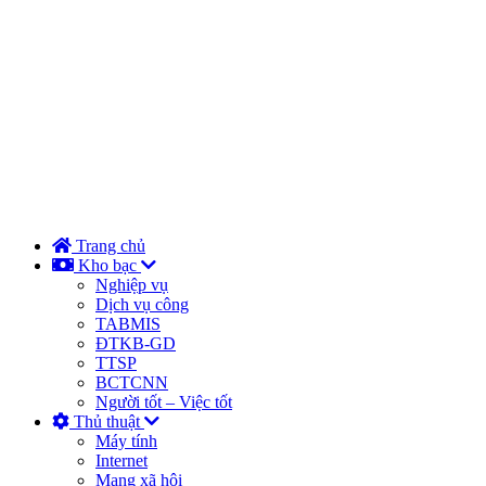
Trang chủ
Kho bạc
Nghiệp vụ
Dịch vụ công
TABMIS
ĐTKB-GD
TTSP
BCTCNN
Người tốt – Việc tốt
Thủ thuật
Máy tính
Internet
Mạng xã hội