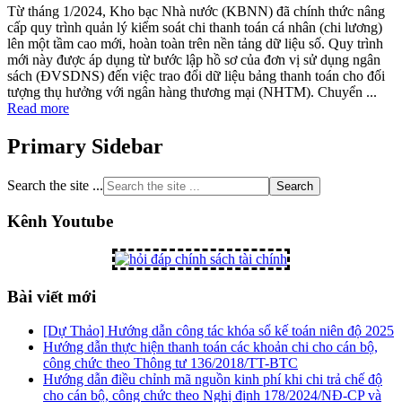
Từ tháng 1/2024, Kho bạc Nhà nước (KBNN) đã chính thức nâng
cấp quy trình quản lý kiểm soát chi thanh toán cá nhân (chi lương)
lên một tầm cao mới, hoàn toàn trên nền tảng dữ liệu số. Quy trình
mới này được áp dụng từ bước lập hồ sơ của đơn vị sử dụng ngân
sách (ĐVSDNS) đến việc trao đổi dữ liệu bảng thanh toán cho đối
tượng thụ hưởng với ngân hàng thương mại (NHTM). Chuyển ...
Read more
Primary Sidebar
Search the site ...
Kênh Youtube
Bài viết mới
[Dự Thảo] Hướng dẫn công tác khóa sổ kế toán niên độ 2025
Hướng dẫn thực hiện thanh toán các khoản chi cho cán bộ,
công chức theo Thông tư 136/2018/TT-BTC
Hướng dẫn điều chỉnh mã nguồn kinh phí khi chi trả chế độ
cho cán bộ, công chức theo Nghị định 178/2024/NĐ-CP và