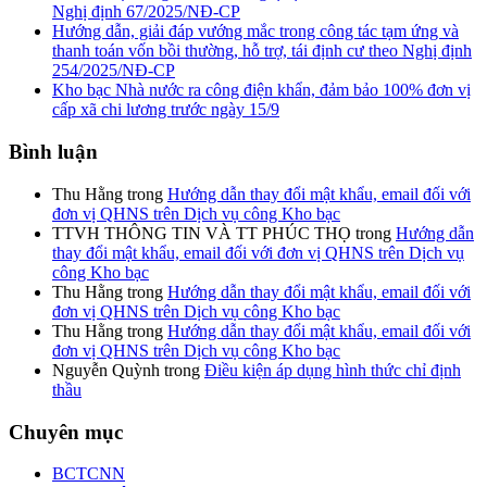
Nghị định 67/2025/NĐ-CP
Hướng dẫn, giải đáp vướng mắc trong công tác tạm ứng và
thanh toán vốn bồi thường, hỗ trợ, tái định cư theo Nghị định
254/2025/NĐ-CP
Kho bạc Nhà nước ra công điện khẩn, đảm bảo 100% đơn vị
cấp xã chi lương trước ngày 15/9
Bình luận
Thu Hằng
trong
Hướng dẫn thay đổi mật khẩu, email đối với
đơn vị QHNS trên Dịch vụ công Kho bạc
TTVH THÔNG TIN VÀ TT PHÚC THỌ
trong
Hướng dẫn
thay đổi mật khẩu, email đối với đơn vị QHNS trên Dịch vụ
công Kho bạc
Thu Hằng
trong
Hướng dẫn thay đổi mật khẩu, email đối với
đơn vị QHNS trên Dịch vụ công Kho bạc
Thu Hằng
trong
Hướng dẫn thay đổi mật khẩu, email đối với
đơn vị QHNS trên Dịch vụ công Kho bạc
Nguyễn Quỳnh
trong
Điều kiện áp dụng hình thức chỉ định
thầu
Chuyên mục
BCTCNN