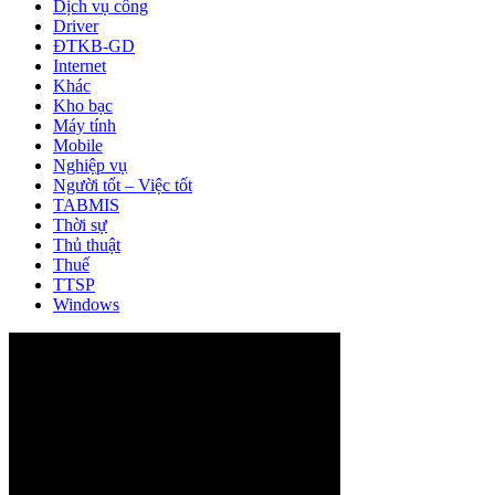
Dịch vụ công
Driver
ĐTKB-GD
Internet
Khác
Kho bạc
Máy tính
Mobile
Nghiệp vụ
Người tốt – Việc tốt
TABMIS
Thời sự
Thủ thuật
Thuế
TTSP
Windows