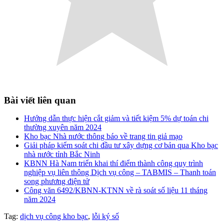
Bài viết liên quan
Hướng dẫn thực hiện cắt giảm và tiết kiệm 5% dự toán chi
thường xuyên năm 2024
Kho bạc Nhà nước thông báo về trang tin giả mạo
Giải pháp kiểm soát chi đầu tư xây dựng cơ bản qua Kho bạc
nhà nước tỉnh Bắc Ninh
KBNN Hà Nam triển khai thí điểm thành công quy trình
nghiệp vụ liên thông Dịch vụ công – TABMIS – Thanh toán
song phương điện tử
Công văn 6492/KBNN-KTNN về rà soát số liệu 11 tháng
năm 2024
Tag:
dịch vụ công kho bạc
,
lỗi ký số