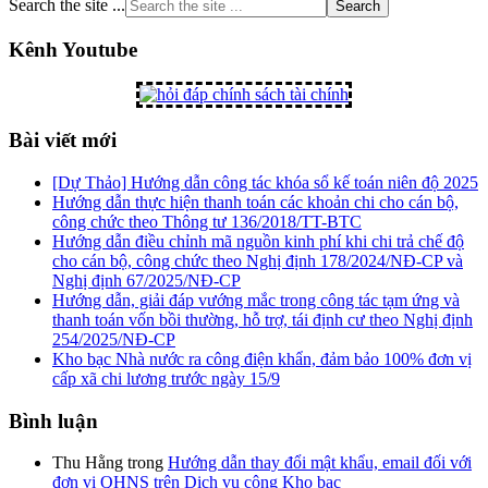
Search the site ...
Kênh Youtube
Bài viết mới
[Dự Thảo] Hướng dẫn công tác khóa sổ kế toán niên độ 2025
Hướng dẫn thực hiện thanh toán các khoản chi cho cán bộ,
công chức theo Thông tư 136/2018/TT-BTC
Hướng dẫn điều chỉnh mã nguồn kinh phí khi chi trả chế độ
cho cán bộ, công chức theo Nghị định 178/2024/NĐ-CP và
Nghị định 67/2025/NĐ-CP
Hướng dẫn, giải đáp vướng mắc trong công tác tạm ứng và
thanh toán vốn bồi thường, hỗ trợ, tái định cư theo Nghị định
254/2025/NĐ-CP
Kho bạc Nhà nước ra công điện khẩn, đảm bảo 100% đơn vị
cấp xã chi lương trước ngày 15/9
Bình luận
Thu Hằng
trong
Hướng dẫn thay đổi mật khẩu, email đối với
đơn vị QHNS trên Dịch vụ công Kho bạc