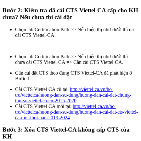
Bước 2: Kiểm tra đã cài CTS Viettel-CA cấp cho KH
chưa? Nếu chưa thì cài đặt
Chọn tab Certification Path >> Nếu hiện thị như dưới thì đã
cài CTS Viettel-CA.
Chọn tab Certification Path >> Nếu hiện thị như dưới thì
chưa cài CTS Viettel-CA => Cần cài CTS Viettel-CA.
Cần cài đặt CTS theo đúng CTS Viettel-CA đã phát hiện ở
Bước 1.
Cài CTS Viettel-CA cũ tại:
http://viettel-ca.vn/ho-
tro/viettelca/huong-dan-su-dung/huong-dan-cai-dat-chung-
thu-so-viettel-ca-cu-2015-2020
Cài CTS Viettel-CA mới tại:
http://viettel-ca.vn/ho-
tro/viettelca/huong-dan-su-dung/huong-dan-cai-dat-cts-viettel-
ca-moi-thoi-han-2019-2024
Bước 3: Xóa CTS Viettel-CA không cấp CTS của
KH