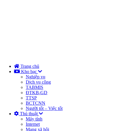
Trang chủ
Kho bạc
Nghiệp vụ
Dịch vụ công
TABMIS
ĐTKB-GD
TTSP
BCTCNN
Người tốt – Việc tốt
Thủ thuật
Máy tính
Internet
Mạng xã hội