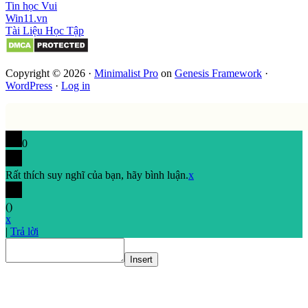
Tin học Vui
Win11.vn
Tài Liệu Học Tập
Copyright © 2026 ·
Minimalist Pro
on
Genesis Framework
·
WordPress
·
Log in
0
Rất thích suy nghĩ của bạn, hãy bình luận.
x
(
)
x
|
Trả lời
Insert