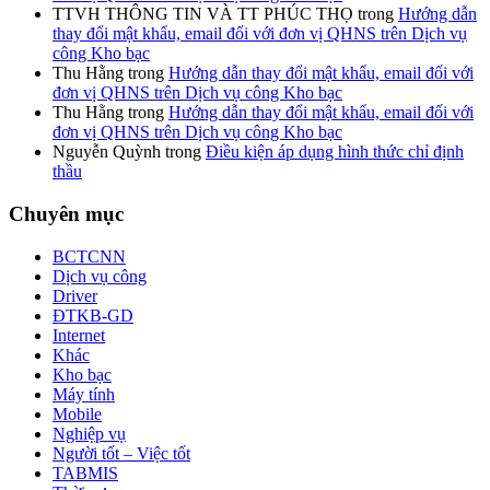
TTVH THÔNG TIN VÀ TT PHÚC THỌ
trong
Hướng dẫn
thay đổi mật khẩu, email đối với đơn vị QHNS trên Dịch vụ
công Kho bạc
Thu Hằng
trong
Hướng dẫn thay đổi mật khẩu, email đối với
đơn vị QHNS trên Dịch vụ công Kho bạc
Thu Hằng
trong
Hướng dẫn thay đổi mật khẩu, email đối với
đơn vị QHNS trên Dịch vụ công Kho bạc
Nguyễn Quỳnh
trong
Điều kiện áp dụng hình thức chỉ định
thầu
Chuyên mục
BCTCNN
Dịch vụ công
Driver
ĐTKB-GD
Internet
Khác
Kho bạc
Máy tính
Mobile
Nghiệp vụ
Người tốt – Việc tốt
TABMIS