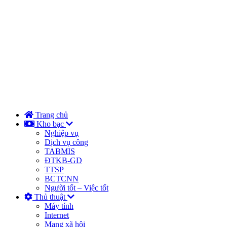
Trang chủ
Kho bạc
Nghiệp vụ
Dịch vụ công
TABMIS
ĐTKB-GD
TTSP
BCTCNN
Người tốt – Việc tốt
Thủ thuật
Máy tính
Internet
Mạng xã hội