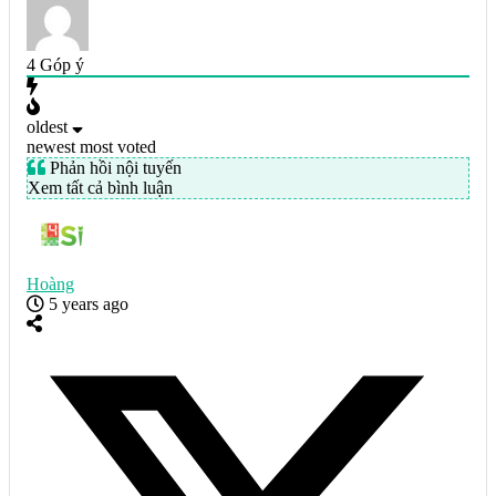
4
Góp ý
oldest
newest
most voted
Phản hồi nội tuyến
Xem tất cả bình luận
Hoàng
5 years ago