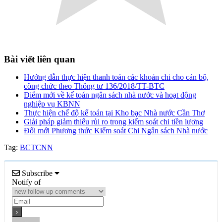
Bài viết liên quan
Hướng dẫn thực hiện thanh toán các khoản chi cho cán bộ,
công chức theo Thông tư 136/2018/TT-BTC
Điểm mới về kế toán ngân sách nhà nước và hoạt động
nghiệp vụ KBNN
Thực hiện chế độ kế toán tại Kho bạc Nhà nước Cần Thơ
Giải pháp giảm thiểu rủi ro trong kiểm soát chi tiền lương
Đổi mới Phương thức Kiểm soát Chi Ngân sách Nhà nước
Tag:
BCTCNN
Subscribe
Notify of