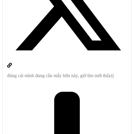
đúng cái mình đang cần mấy bữa này, giờ tìm mới thấy((