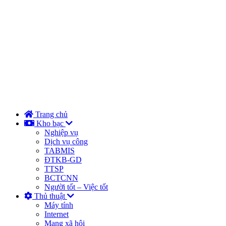
Trang chủ
Kho bạc
Nghiệp vụ
Dịch vụ công
TABMIS
ĐTKB-GD
TTSP
BCTCNN
Người tốt – Việc tốt
Thủ thuật
Máy tính
Internet
Mạng xã hội