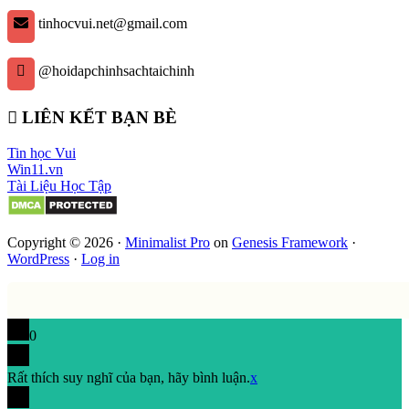
tinhocvui.net@gmail.com
@hoidapchinhsachtaichinh
LIÊN KẾT BẠN BÈ
Tin học Vui
Win11.vn
Tài Liệu Học Tập
Copyright © 2026 ·
Minimalist Pro
on
Genesis Framework
·
WordPress
·
Log in
0
Rất thích suy nghĩ của bạn, hãy bình luận.
x