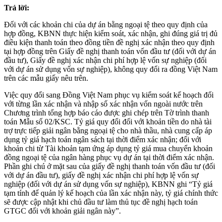
Trả lời:
Đối với các khoản chi của dự án bằng ngoại tệ theo quy định của
hợp đồng, KBNN thực hiện kiểm soát, xác nhận, ghi đúng giá trị đủ
điều kiện thanh toán theo đồng tiền đề nghị xác nhận theo quy định
tại hợp đồng trên Giấy đề nghị thanh toán vốn đầu tư (đối với dự án
đầu tư), Giấy đề nghị xác nhận chi phí hợp lệ vốn sự nghiệp (đối
với dự án sử dụng vốn sự nghiệp), không quy đổi ra đồng Việt Nam
trên các mẫu giấy nêu trên.
Việc quy đổi sang Đồng Việt Nam phục vụ kiểm soát kế hoạch đối
với từng lần xác nhận và nhập số xác nhận vốn ngoài nước trên
Chương trình tổng hợp báo cáo được ghi chép trên Tờ trình thanh
toán Mẫu số 02/KSC. Tỷ giá quy đổi đối với khoản tiền do nhà tài
trợ trực tiếp giải ngân bằng ngoại tệ cho nhà thầu, nhà cung cấp áp
dụng tỷ giá hạch toán ngân sách tại thời điểm xác nhận; đối với
khoản chi từ Tài khoản tạm ứng áp dụng tỷ giá mua chuyển khoản
đồng ngoại tệ của ngân hàng phục vụ dự án tại thời điểm xác nhận.
Phần ghi chú ở mặt sau của giấy đề nghị thanh toán vốn đầu tư (đối
với dự án đầu tư), giấy đề nghị xác nhận chi phí hợp lệ vốn sự
nghiệp (đối với dự án sử dụng vốn sự nghiệp), KBNN ghi “Tỷ giá
tạm tính để quản lý kế hoạch của lần xác nhận này, tỷ giá chính thức
sẽ được cập nhật khi chủ đầu tư làm thủ tục đề nghị hạch toán
GTGC đối với khoản giải ngân này”.