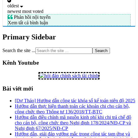
oldest
newest
most voted
Phản hồi nội tuyến
Xem tất cả bình luận
Primary Sidebar
Search the site ...
Kênh Youtube
Bài viết mới
[Dự Thảo] Hướng dẫn công tác khóa sổ kế toán niên độ 2025
Hướng dẫn thực hiện thanh toán các khoản chi cho cán bộ,
công chức theo Thông tư 136/2018/TT-BTC
Hướng dẫn điều chỉnh mã nguồn kinh phí khi chi trả chế độ
cho cán bộ, công chức theo Nghị định 178/2024/NĐ-CP và
Nghị định 67/2025/NĐ-CP
Hướng dẫn, giải đáp vướng mắc trong công tác tạm ứng và