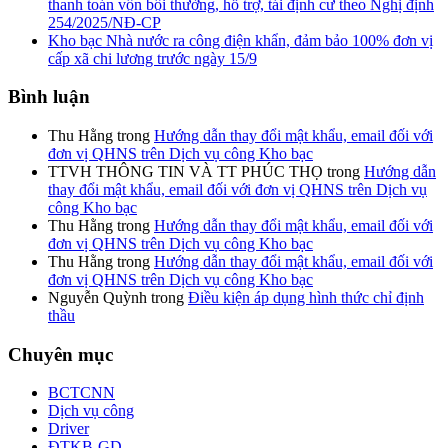
thanh toán vốn bồi thường, hỗ trợ, tái định cư theo Nghị định
254/2025/NĐ-CP
Kho bạc Nhà nước ra công điện khẩn, đảm bảo 100% đơn vị
cấp xã chi lương trước ngày 15/9
Bình luận
Thu Hằng
trong
Hướng dẫn thay đổi mật khẩu, email đối với
đơn vị QHNS trên Dịch vụ công Kho bạc
TTVH THÔNG TIN VÀ TT PHÚC THỌ
trong
Hướng dẫn
thay đổi mật khẩu, email đối với đơn vị QHNS trên Dịch vụ
công Kho bạc
Thu Hằng
trong
Hướng dẫn thay đổi mật khẩu, email đối với
đơn vị QHNS trên Dịch vụ công Kho bạc
Thu Hằng
trong
Hướng dẫn thay đổi mật khẩu, email đối với
đơn vị QHNS trên Dịch vụ công Kho bạc
Nguyễn Quỳnh
trong
Điều kiện áp dụng hình thức chỉ định
thầu
Chuyên mục
BCTCNN
Dịch vụ công
Driver
ĐTKB-GD