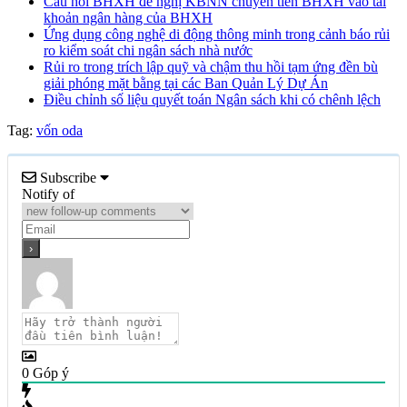
Câu hỏi BHXH đề nghị KBNN chuyển tiền BHXH vào tài
khoản ngân hàng của BHXH
Ứng dụng công nghệ di động thông minh trong cảnh báo rủi
ro kiểm soát chi ngân sách nhà nước
Rủi ro trong trích lập quỹ và chậm thu hồi tạm ứng đền bù
giải phóng mặt bằng tại các Ban Quản Lý Dự Án
Điều chỉnh số liệu quyết toán Ngân sách khi có chênh lệch
Tag:
vốn oda
Subscribe
Notify of
0
Góp ý