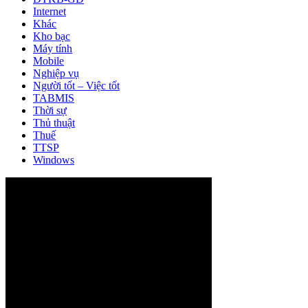
Internet
Khác
Kho bạc
Máy tính
Mobile
Nghiệp vụ
Người tốt – Việc tốt
TABMIS
Thời sự
Thủ thuật
Thuế
TTSP
Windows